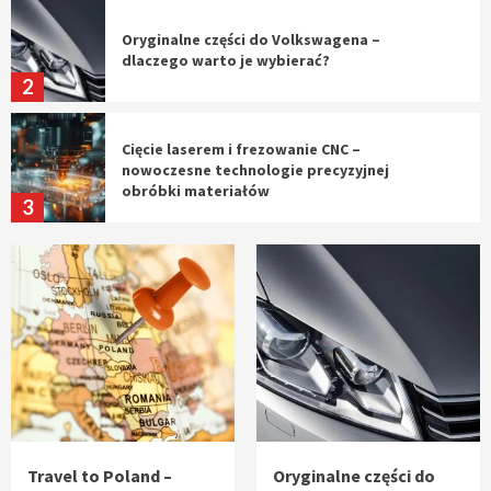
Oryginalne części do Volkswagena –
dlaczego warto je wybierać?
2
Cięcie laserem i frezowanie CNC –
nowoczesne technologie precyzyjnej
obróbki materiałów
3
Czy sztuczna inteligencja wyprze pracę
geodety w przyszłości?
4
Tworzenie aplikacji internetowych – jak
powstają nowoczesne rozwiązania cyfrowe
5
Travel to Poland –
Oryginalne części do