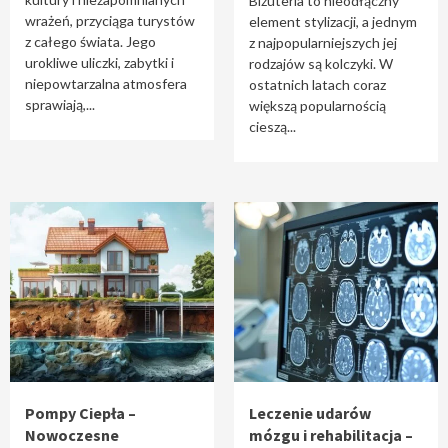
Biżuteria to nieodłączny
wrażeń, przyciąga turystów
element stylizacji, a jednym
z całego świata. Jego
z najpopularniejszych jej
urokliwe uliczki, zabytki i
rodzajów są kolczyki. W
niepowtarzalna atmosfera
ostatnich latach coraz
sprawiają,...
większą popularnością
cieszą...
Pompy Ciepła –
Leczenie udarów
Nowoczesne
mózgu i rehabilitacja –