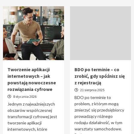
Tworzenie aplikacji
BDO po terminie – co
internetowych – jak
zrobić, gdy spóźnisz się
powstają nowoczesne
z rejestracją
rozwiązania cyfrowe
21 sierpnia 2025
8 stycznia 2026
BDO po terminie to
problem, z którym mogą
Jednym z najważniejszych
zmierzyć się przedsiębiorcy
obszarów współczesnej
prowadzący różnego
transformacji cyfrowej jest
rodzaju działalność, w tym
tworzenie aplikacji
warsztaty samochodowe.
internetowych, które