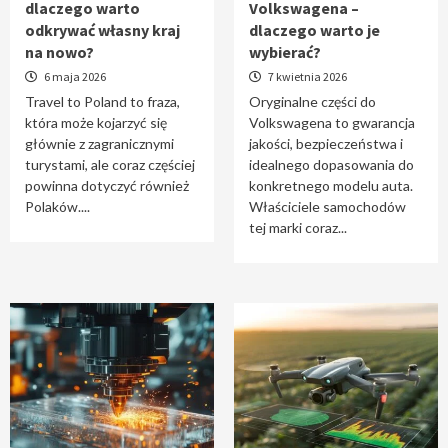
dlaczego warto
Volkswagena –
Travel to Poland – dlaczego warto odkrywać
odkrywać własny kraj
dlaczego warto je
własny kraj na nowo?
na nowo?
wybierać?
1
6 maja 2026
7 kwietnia 2026
Travel to Poland to fraza,
Oryginalne części do
która może kojarzyć się
Volkswagena to gwarancja
Oryginalne części do Volkswagena –
głównie z zagranicznymi
jakości, bezpieczeństwa i
dlaczego warto je wybierać?
turystami, ale coraz częściej
idealnego dopasowania do
2
powinna dotyczyć również
konkretnego modelu auta.
Polaków....
Właściciele samochodów
tej marki coraz...
Cięcie laserem i frezowanie CNC –
nowoczesne technologie precyzyjnej
obróbki materiałów
3
Czy sztuczna inteligencja wyprze pracę
geodety w przyszłości?
4