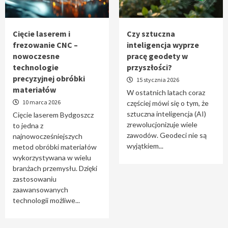
Tworzenie aplikacji internetowych – jak
powstają nowoczesne rozwiązania cyfrowe
5
Cięcie laserem i
Czy sztuczna
frezowanie CNC –
inteligencja wyprze
nowoczesne
pracę geodety w
technologie
przyszłości?
precyzyjnej obróbki
15 stycznia 2026
materiałów
W ostatnich latach coraz
10 marca 2026
częściej mówi się o tym, że
sztuczna inteligencja (AI)
Cięcie laserem Bydgoszcz
zrewolucjonizuje wiele
to jedna z
zawodów. Geodeci nie są
najnowocześniejszych
wyjątkiem...
metod obróbki materiałów
wykorzystywana w wielu
branżach przemysłu. Dzięki
zastosowaniu
zaawansowanych
technologii możliwe...