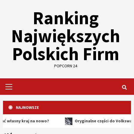
Skip
Ranking
to
content
Największych
Polskich Firm
POPCORN 24
Primary
Menu
NAJNOWSZE
y kraj na nowo?
Oryginalne części do Volkswagena – dl