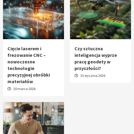
Cięcie laserem i
Czy sztuczna
frezowanie CNC –
inteligencja wyprze
nowoczesne
pracę geodety w
technologie
przyszłości?
precyzyjnej obróbki
15 stycznia 2026
materiałów
10 marca 2026