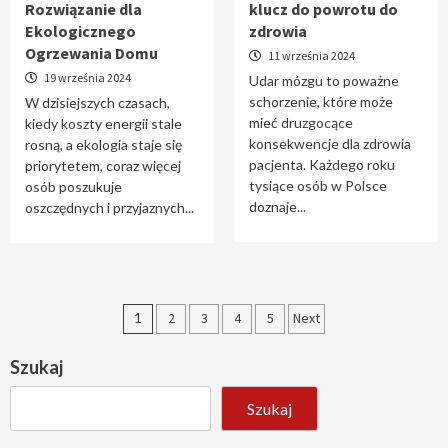
Rozwiązanie dla
klucz do powrotu do
Ekologicznego
zdrowia
Ogrzewania Domu
11 września 2024
19 września 2024
Udar mózgu to poważne
schorzenie, które może
W dzisiejszych czasach,
mieć druzgocące
kiedy koszty energii stale
konsekwencje dla zdrowia
rosną, a ekologia staje się
pacjenta. Każdego roku
priorytetem, coraz więcej
tysiące osób w Polsce
osób poszukuje
doznaje...
oszczędnych i przyjaznych...
Stronicowanie
1
2
3
4
5
Next
wpisów
Szukaj
Szukaj