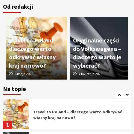
Od redakcji
Cięcie laserem i frezowanie CNC –
nowoczesne technologie precyzyjnej
obróbki materiałów
3
Travel to Poland –
Oryginalne części
Czy sztuczna inteligencja wyprze pracę
dlaczego warto
do Volkswagena –
geodety w przyszłości?
odkrywać własny
dlaczego warto je
4
kraj na nowo?
wybierać?
6 maja 2026
7 kwietnia 2026
Tworzenie aplikacji internetowych – jak
powstają nowoczesne rozwiązania cyfrowe
Na topie
5
Travel to Poland – dlaczego warto odkrywać
własny kraj na nowo?
1